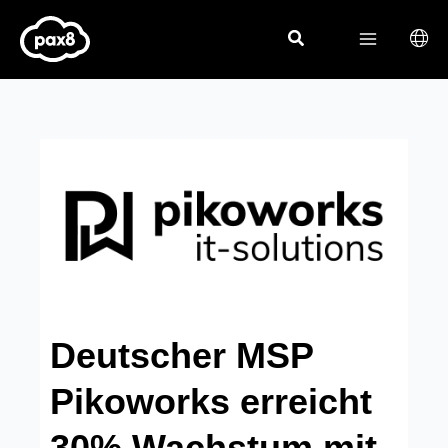
Zum
Inhalt
springen
Deutscher MSP
Pikoworks erreicht
30% Wachstum mit