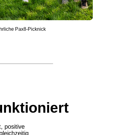
hrliche Pax8‑Picknick
nktioniert
 positive
leichzeitig