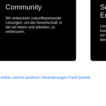
Community
S
E
Wir entwickeln zukunftsweisende
Lösungen, um die Gesellschaft, in
Uns
der wir leben und arbeiten, zu
kos
verbessern.
wir
ber
selbst, welche positiven Veränderungen Pax8 bewirkt