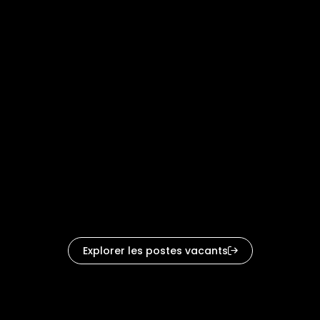
« Je tiens à souligner le travail incroyable de Taylor et
Daniel. L'énergie qu'ils apportent est incroyable et
Explorer les postes vacants
permet une plus grande implication de nos
partenaires. »
Josh à Taylor et Daniel