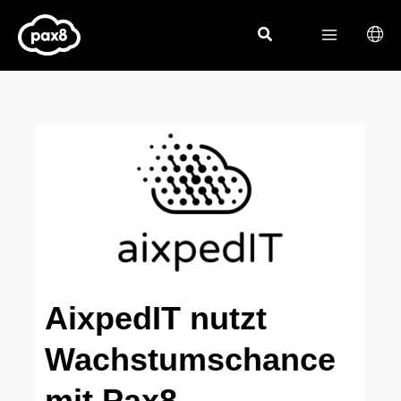
Zum
Inhalt
springen
AixpedIT nutzt
Wachstumschance
mit Pax8