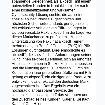
spannende Gelegenheit, als aixpedIT mit einem
potenziellen Kunden in Kontakt kam, der nach
einer kosteneffizienten und wirksamen
Cybersecurity-Lösung suchte, die auf seine
speziellen Bedürfnisse zugeschnitten und
höchsten Sicherheitsstandards genügen sollte.
Als exklusiver Anbieter von Pillr-Lösungen in
Europa versetzte Pax8 aixpedIT in die Lage, von
dieser Marktchance zu profitieren. Mit der
Unterstützung von Pax8 hat aixpedIT einen
mehrmonatigen Proof of Concept (PoC) für Pillr-
Lösungen durchgeführt. Dies ermöglichte es
aixpedIT, die spezifischen Anforderungen seiner
Kund:innen flexibel zu erfüllen, sich an erhöhtes
Arbeitsaufkommen in Spitzenzeiten anzupassen
und die Nutzung genau zu erfassen. Durch die
Kombination ihrer proprietären Software mit Pillr
gelang es aixpedIT, ein einzigartiges Produkt zu
entwickeln, das direkt auf den deutschen Markt
zugeschnitten ist. Das Ergebnis war ein
hochgradig anpassbarer Service, der
sicherstellte, dass aixpedIT das Vertrauen und
den Zuschlag seines Kunden, Galeria Karstadt
Kaufhof GmbH, erhielt.