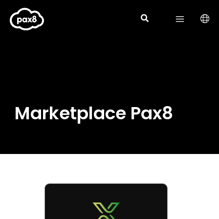
Aller
au
contenu
Marketplace Pax8