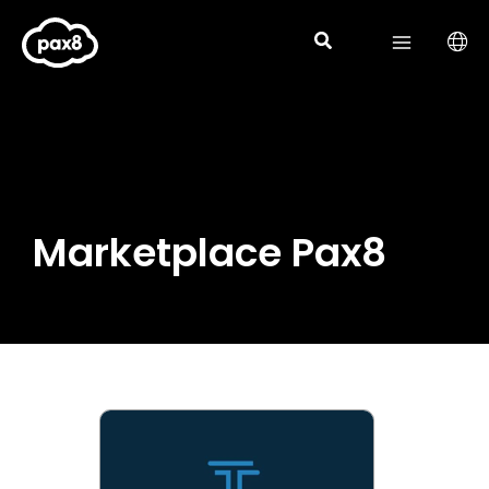
Aller
au
contenu
Marketplace Pax8