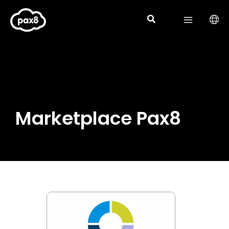
Aller
au
contenu
Marketplace Pax8