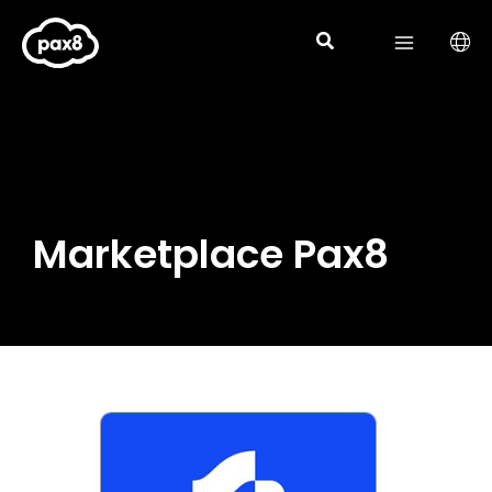
Aller
au
contenu
Marketplace Pax8