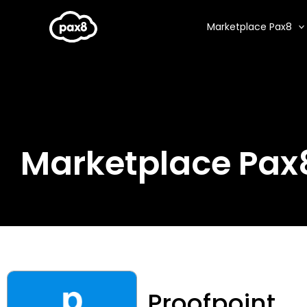
Aller
au
Marketplace Pax8
contenu
Marketplace Pax
Proofpoint