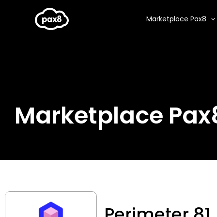
Aller
au
Marketplace Pax8
contenu
Marketplace Pax
Perimeter 81