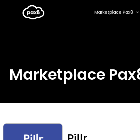
Aller
au
Marketplace Pax8
contenu
Marketplace Pax
Pillr