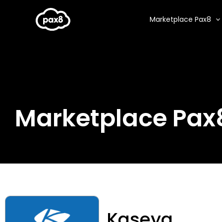
Aller
au
Marketplace Pax8
contenu
Marketplace Pax
Kaseya