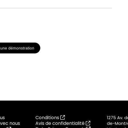
une démonstration
us
Conditions
1275 Av. 
vec nous
Avis de confidentialité
de-Montré