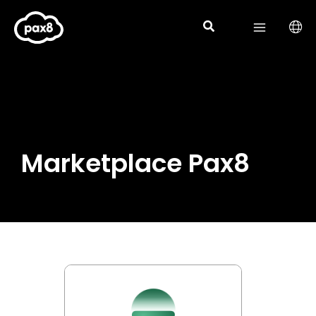
Aller
au
contenu
Marketplace Pax8