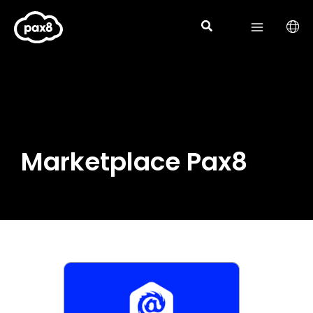
Aller
au
contenu
Marketplace Pax8