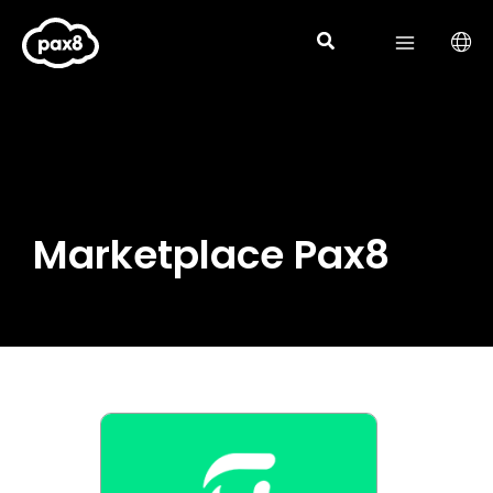
Aller
au
contenu
Marketplace Pax8