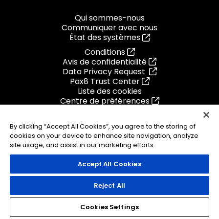
Qui sommes-nous
Communiquer avec nous
État des systèmes
Conditions
Avis de confidentialité
Data Privacy Request
Pax8 Trust Center
Liste des cookies
Centre de préférences
Ethics Helpline
1275 Av. des Canadiens-de-Montréal L'Avenue
By clicking “Accept All Cookies”, you agree to the storing of
Montreal, Quebec
cookies on your device to enhance site navigation, analyze
H3B 0G4
site usage, and assist in our marketing efforts.
Canada
1.855.884.PAX8
Accept All Cookies
Reject All
© 2026 Pax8, Inc.
Cookies Settings