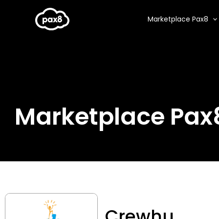
Aller
au
Marketplace Pax8
contenu
Marketplace Pax
Crewhu