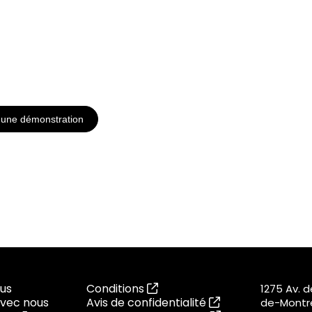
)
une démonstration
us
Conditions
1275 Av. 
vec nous
Avis de confidentialité
de-Montré