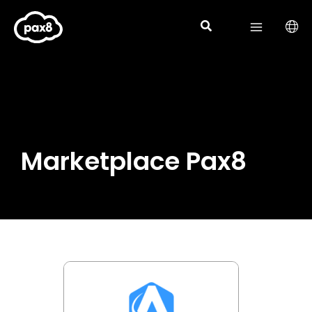
Aller
au
contenu
Marketplace Pax8