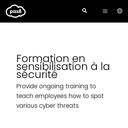
Search
Aller
for:
au
contenu
Formation en
sensibilisation à la
sécurité
Provide ongoing training to
teach employees how to spot
various cyber threats.