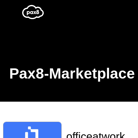
Zum
Inhalt
springen
Pax8-Marketplace
officeatwork