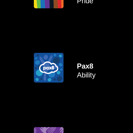
Pride
loopbaanontwikkeling en
Kansen creëren voor
verbinden.
ondersteunen en te
Pax8
neurodivergente collega's te
onzichtbare handicaps) en
Ability
(zowel zichtbare als
Collega's met een handicap
elkaar te leren.
ervaringen te delen en van