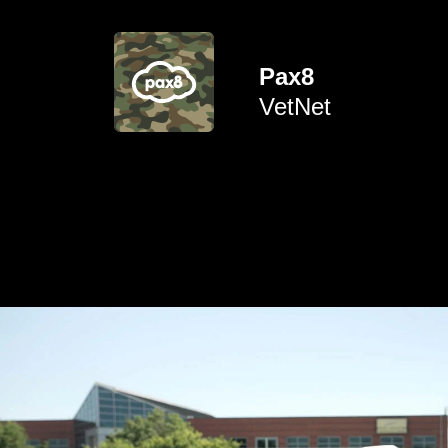
dierbaren.
militairen, veteranen en hun
Pax8
creëren voor actieve
VetNet
versterkende omgeving
Een ondersteunende en