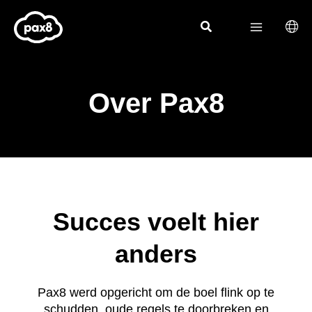
Skip
to
content
Over Pax8
Succes voelt hier
anders
Pax8 werd opgericht om de boel flink op te
schudden, oude regels te doorbreken en