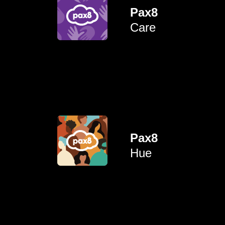
werkplek te bespreken,
Pax8
creëren om hiaten op de
Care
door een veilige ruimte te
elkaar in contact brengen
Ouders en verzorgers met
schuiven en te versterken.
ervaringen naar voren te
Pax8
bevorderen door hun
mensen van kleur
Hue
vertegenwoordiging voor
Groeimogelijkheden en