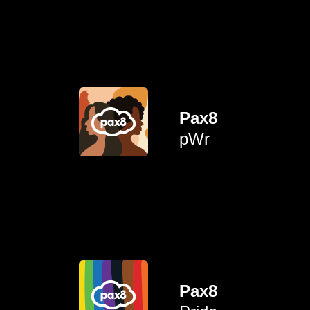
worden geconfronteerd.
vrouwen in het bedrijfsleven
problemen waarmee
Pax8
te bieden om te praten over
pWr
maken door de mogelijkheid
persoonlijke groei mogelijk
Professionele en
bondgenoten ondersteunen.
en medestanders en
Pax8
LGBTQIA+ gemeenschap,
verbinding voor de